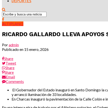
DEPORTES
ALTIPLANO
RICARDO GALLARDO LLEVA APOYOS S
Por
admin
Publicado en
15 enero, 2026
Share
Tweet
Share
Share
Email
Comments
El Gobernador del Estado inauguró en Santo Domingo la car
y arrancó iluminación de 33 localidades.
En Charcas inauguró la pavimentación de la Calle Colón e in
En una intensa gira de trabajo por el Altiplano potosino, el Gob