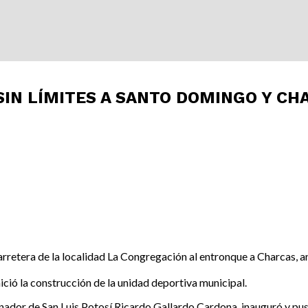
IN LÍMITES A SANTO DOMINGO Y CH
retera de la localidad La Congregación al entronque a Charcas, a
ició la construcción de la unidad deportiva municipal.
ernador de San Luis Potosí Ricardo Gallardo Cardona, inauguró y pu