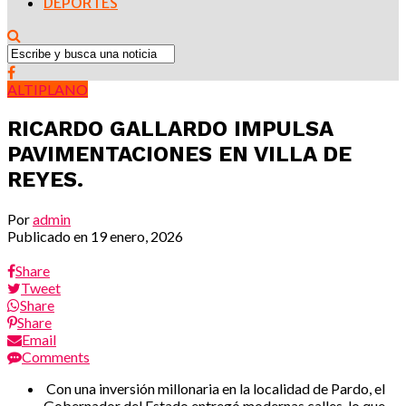
DEPORTES
ALTIPLANO
RICARDO GALLARDO IMPULSA
PAVIMENTACIONES EN VILLA DE
REYES.
Por
admin
Publicado en
19 enero, 2026
Share
Tweet
Share
Share
Email
Comments
Con una inversión millonaria en la localidad de Pardo, el
Gobernador del Estado entregó modernas calles, lo que