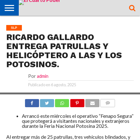
OPINIÓN
TAMAZUNCHALE
SAN MARTÍN
MATLAPA
AXTLA DE
XILITLA
ZONA
SLP
ZONA
ZONA
ALTIPLANO
TAMAULIPAS
CULTURA
HIDALGO
INTERNACIONAL
NACIONAL
DEPORTES
SLP
CHALCHICUAUTLA
TERRAZAS
HUASTECA
MEDIA
CENTRO
RICARDO GALLARDO
ENTREGA PATRULLAS Y
HELICÓPTERO A LAS Y LOS
POTOSINOS.
Por
admin
Publicado en
6 agosto, 2025
COMMENTS
Arrancó este miércoles el operativo “Fenapo Segura”
que protegerá a visitantes nacionales y extranjeros
durante la Feria Nacional Potosina 2025.
Al entregar más de 25 patrullas, tres vehículos blindados, y