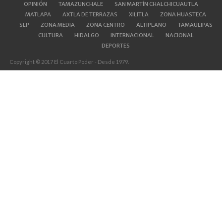
OPINIÓN
TAMAZUNCHALE
SAN MARTÍN CHALCHICUAUTLA
MATLAPA
AXTLA DE TERRAZAS
XILITLA
ZONA HUASTECA
SLP
ZONA MEDIA
ZONA CENTRO
ALTIPLANO
TAMAULIPAS
CULTURA
HIDALGO
INTERNACIONAL
NACIONAL
DEPORTES
Copyright © 2017 El Cuarto Poder - Desde 1979.