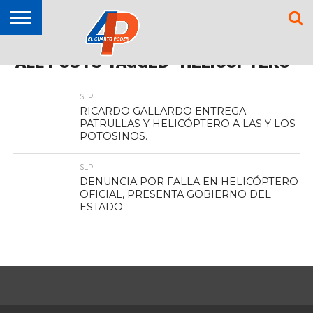
OPINIÓN
ALL POSTS TAGGED "HELICOPTERO"
TAMAZUNCHALE
SAN MARTÍN
MATLAPA
AXTLA DE
XILITLA
ZONA
SLP
ZONA
ZONA
ALTIPLANO
TAMAULIPAS
CULTURA
HIDALGO
INTERNACIONAL
NACIONAL
DEPORTES
CHALCHICUAUTLA
TERRAZAS
HUASTECA
MEDIA
CENTRO
SLP
RICARDO GALLARDO ENTREGA
PATRULLAS Y HELICÓPTERO A LAS Y LOS
POTOSINOS.
SLP
DENUNCIA POR FALLA EN HELICÓPTERO
OFICIAL, PRESENTA GOBIERNO DEL
ESTADO