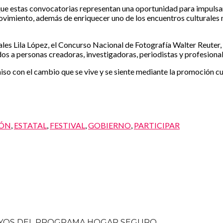
 que estas convocatorias representan una oportunidad para impulsar
movimiento, además de enriquecer uno de los encuentros culturale
es Lila López, el Concurso Nacional de Fotografía Walter Reuter, e
s a personas creadoras, investigadoras, periodistas y profesionales
 con el cambio que se vive y se siente mediante la promoción cultu
IÓN
,
ESTATAL
,
FESTIVAL
,
GOBIERNO
,
PARTICIPAR
POYOS DEL PROGRAMA HOGAR SEGURO.