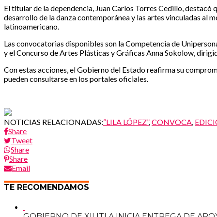
El titular de la dependencia, Juan Carlos Torres Cedillo, destacó
desarrollo de la danza contemporánea y las artes vinculadas al 
latinoamericano.
Las convocatorias disponibles son la Competencia de Unipersonal
y el Concurso de Artes Plásticas y Gráficas Anna Sokolow, dirigido
Con estas acciones, el Gobierno del Estado reafirma su compromiso
pueden consultarse en los portales oficiales.
NOTICIAS RELACIONADAS:
“LILA LÓPEZ”
,
CONVOCA
,
EDIC
Share
Tweet
Share
Share
Email
TE RECOMENDAMOS
GOBIERNO DE XILITLA INICIA ENTREGA DE A