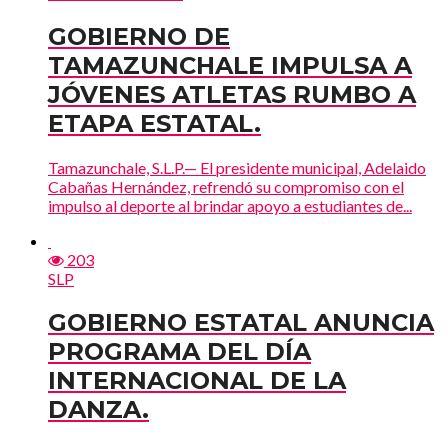
GOBIERNO DE
TAMAZUNCHALE IMPULSA A
JÓVENES ATLETAS RUMBO A
ETAPA ESTATAL.
Tamazunchale, S.L.P.— El presidente municipal, Adelaido
Cabañas Hernández, refrendó su compromiso con el
impulso al deporte al brindar apoyo a estudiantes de...
203
SLP
GOBIERNO ESTATAL ANUNCIA
PROGRAMA DEL DÍA
INTERNACIONAL DE LA
DANZA.