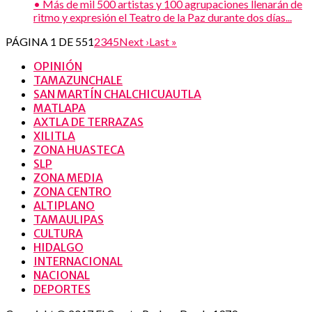
• Más de mil 500 artistas y 100 agrupaciones llenarán de
ritmo y expresión el Teatro de la Paz durante dos días...
PÁGINA 1 DE 55
1
2
3
4
5
Next ›
Last »
OPINIÓN
TAMAZUNCHALE
SAN MARTÍN CHALCHICUAUTLA
MATLAPA
AXTLA DE TERRAZAS
XILITLA
ZONA HUASTECA
SLP
ZONA MEDIA
ZONA CENTRO
ALTIPLANO
TAMAULIPAS
CULTURA
HIDALGO
INTERNACIONAL
NACIONAL
DEPORTES