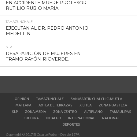
EN ACCIDENTE MUERE PROFESOR
RUTILIO RUBIO MARÍA.
TAMAZUNCHALE
EJECUTAN AL DR. PEDRO ANTONIO
MEDELLIN.
SLP
DESAPARICIÓN DE MUJERES EN
TRAMO RAYÓN-RIOVERDE.
OPINIÓN
TAMAZUNCHALE
SAN MARTÍN CHALCHICUAUTLA
MATLAPA
AXTLA DE TERRAZAS
XILITLA
ZONA HUASTECA
SLP
ZONA MEDIA
ZONA CENTRO
ALTIPLANO
TAMAULIPAS
CULTURA
HIDALGO
INTERNACIONAL
NACIONAL
DEPORTES
Copyright © 2017 El Cuarto Poder - Desde 1979.