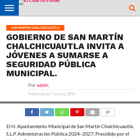
OPINIÓN
TAMAZUNCHALE
SAN MARTÍN
MATLAPA
AXTLA DE
XILITLA
ZONA
SLP
ZONA
ZONA
ALTIPLANO
TAMAULIPAS
CULTURA
HIDALGO
INTERNACIONAL
NACIONAL
DEPORTES
SAN MARTÍN CHALCHICUAUTLA
CHALCHICUAUTLA
TERRAZAS
HUASTECA
MEDIA
CENTRO
GOBIERNO DE SAN MARTÍN
CHALCHICUAUTLA INVITA A
JÓVENES A SUMARSE A
SEGURIDAD PÚBLICA
MUNICIPAL.
Por
admin
Publicado en
7 marzo, 2026
COMMENTS
El H. Ayuntamiento Municipal de San Martín Chalchicuautla,
S.L.P. Administración Pública 2024–2027, Presidido por el