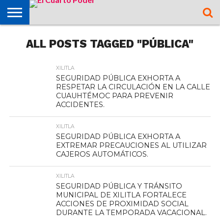
OPINIÓN
ALL POSTS TAGGED "PÚBLICA"
TAMAZUNCHALE
SAN MARTÍN
MATLAPA
AXTLA DE
XILITLA
ZONA
SLP
ZONA
ZONA
ALTIPLANO
TAMAULIPAS
CULTURA
HIDALGO
INTERNACIONAL
NACIONAL
DEPORTES
CHALCHICUAUTLA
TERRAZAS
HUASTECA
MEDIA
CENTRO
XILITLA
SEGURIDAD PÚBLICA EXHORTA A
RESPETAR LA CIRCULACIÓN EN LA CALLE
CUAUHTÉMOC PARA PREVENIR
ACCIDENTES.
XILITLA
SEGURIDAD PÚBLICA EXHORTA A
EXTREMAR PRECAUCIONES AL UTILIZAR
CAJEROS AUTOMÁTICOS.
XILITLA
SEGURIDAD PÚBLICA Y TRÁNSITO
MUNICIPAL DE XILITLA FORTALECE
ACCIONES DE PROXIMIDAD SOCIAL
DURANTE LA TEMPORADA VACACIONAL.