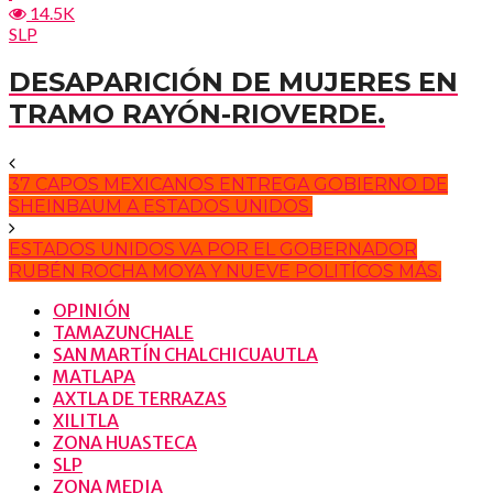
14.5K
SLP
DESAPARICIÓN DE MUJERES EN
TRAMO RAYÓN-RIOVERDE.
37 CAPOS MEXICANOS ENTREGA GOBIERNO DE
SHEINBAUM A ESTADOS UNIDOS.
ESTADOS UNIDOS VA POR EL GOBERNADOR
RUBÉN ROCHA MOYA Y NUEVE POLITÍCOS MÁS.
OPINIÓN
TAMAZUNCHALE
SAN MARTÍN CHALCHICUAUTLA
MATLAPA
AXTLA DE TERRAZAS
XILITLA
ZONA HUASTECA
SLP
ZONA MEDIA