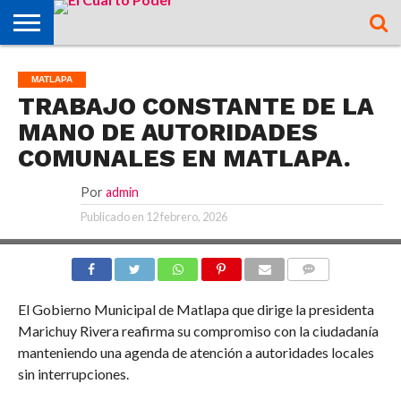
OPINIÓN
TAMAZUNCHALE
SAN MARTÍN
MATLAPA
AXTLA DE
XILITLA
ZONA
SLP
ZONA
ZONA
ALTIPLANO
TAMAULIPAS
CULTURA
HIDALGO
INTERNACIONAL
NACIONAL
DEPORTES
MATLAPA
CHALCHICUAUTLA
TERRAZAS
HUASTECA
MEDIA
CENTRO
TRABAJO CONSTANTE DE LA
MANO DE AUTORIDADES
COMUNALES EN MATLAPA.
Por
admin
Publicado en
12 febrero, 2026
COMMENTS
El Gobierno Municipal de Matlapa que dirige la presidenta
Marichuy Rivera reafirma su compromiso con la ciudadanía
manteniendo una agenda de atención a autoridades locales
sin interrupciones.