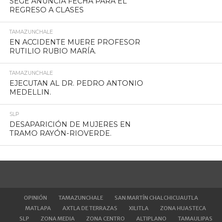
SEGE ANUNCIA FECHA PARA EL
REGRESO A CLASES
TAMAZUNCHALE
EN ACCIDENTE MUERE PROFESOR
RUTILIO RUBIO MARÍA.
TAMAZUNCHALE
EJECUTAN AL DR. PEDRO ANTONIO
MEDELLIN.
SLP
DESAPARICIÓN DE MUJERES EN
TRAMO RAYÓN-RIOVERDE.
OPINIÓN
TAMAZUNCHALE
SAN MARTÍN CHALCHICUAUTLA
MATLAPA
AXTLA DE TERRAZAS
XILITLA
ZONA HUASTECA
SLP
ZONA MEDIA
ZONA CENTRO
ALTIPLANO
TAMAULIPAS