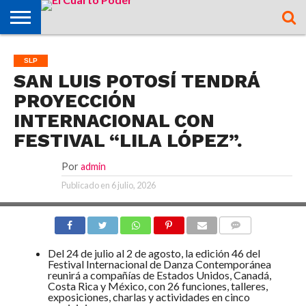
OPINIÓN
TAMAZUNCHALE
SAN MARTÍN
MATLAPA
AXTLA DE
XILITLA
ZONA
SLP
ZONA
ZONA
ALTIPLANO
TAMAULIPAS
CULTURA
HIDALGO
INTERNACIONAL
NACIONAL
DEPORTES
SLP
CHALCHICUAUTLA
TERRAZAS
HUASTECA
MEDIA
CENTRO
SAN LUIS POTOSÍ TENDRÁ
PROYECCIÓN
INTERNACIONAL CON
FESTIVAL “LILA LÓPEZ”.
Por
admin
Publicado en
6 julio, 2026
COMMENTS
Del 24 de julio al 2 de agosto, la edición 46 del
Festival Internacional de Danza Contemporánea
reunirá a compañías de Estados Unidos, Canadá,
Costa Rica y México, con 26 funciones, talleres,
exposiciones, charlas y actividades en cinco