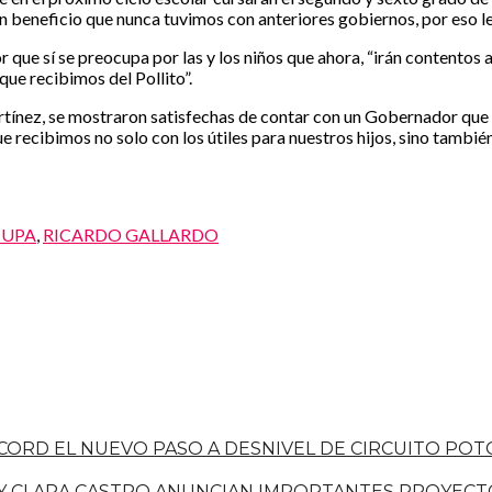
s un beneficio que nunca tuvimos con anteriores gobiernos, por eso
ue sí se preocupa por las y los niños que ahora, “irán contentos a
que recibimos del Pollito”.
rtínez, se mostraron satisfechas de contar con un Gobernador que 
e recibimos no solo con los útiles para nuestros hijos, sino tambié
CUPA
,
RICARDO GALLARDO
ORD EL NUEVO PASO A DESNIVEL DE CIRCUITO POTO
 Y CLARA CASTRO ANUNCIAN IMPORTANTES PROYECTO