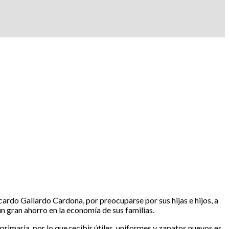
ardo Gallardo Cardona, por preocuparse por sus hijas e hijos, a
un gran ahorro en la economía de sus familias.
rimaria, por lo que recibir útiles, uniformes y zapatos nuevos es