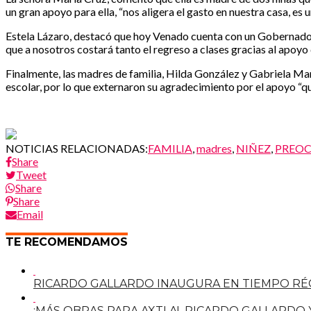
un gran apoyo para ella, “nos aligera el gasto en nuestra casa, e
Estela Lázaro, destacó que hoy Venado cuenta con un Gobernador q
que a nosotros costará tanto el regreso a clases gracias al apoyo 
Finalmente, las madres de familia, Hilda González y Gabriela Ma
escolar, por lo que externaron su agradecimiento por el apoyo “qu
NOTICIAS RELACIONADAS:
FAMILIA
,
madres
,
NIÑEZ
,
PREO
Share
Tweet
Share
Share
Email
TE RECOMENDAMOS
RICARDO GALLARDO INAUGURA EN TIEMPO RÉC
¡MÁS OBRAS PARA AXTLA! RICARDO GALLARDO