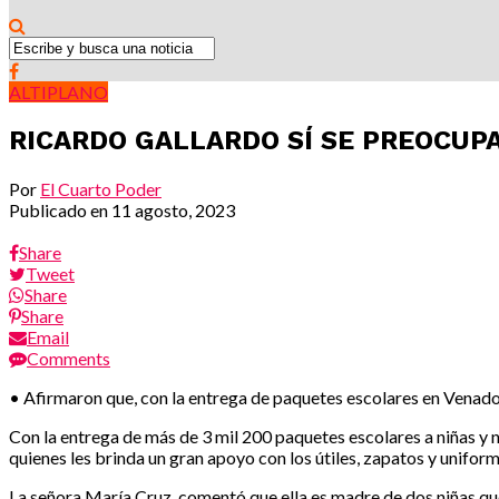
ALTIPLANO
RICARDO GALLARDO SÍ SE PREOCUPA
Por
El Cuarto Poder
Publicado en
11 agosto, 2023
Share
Tweet
Share
Share
Email
Comments
• Afirmaron que, con la entrega de paquetes escolares en Venado,
Con la entrega de más de 3 mil 200 paquetes escolares a niñas y 
quienes les brinda un gran apoyo con los útiles, zapatos y unifor
La señora María Cruz, comentó que ella es madre de dos niñas que 