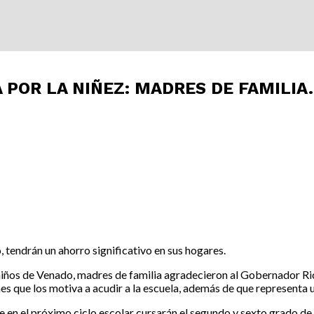
 POR LA NIÑEZ: MADRES DE FAMILIA.
 tendrán un ahorro significativo en sus hogares.
niños de Venado, madres de familia agradecieron al Gobernador Ric
mes que los motiva a acudir a la escuela, además de que representa 
en el próximo ciclo escolar cursarán el segundo y sexto grado de p