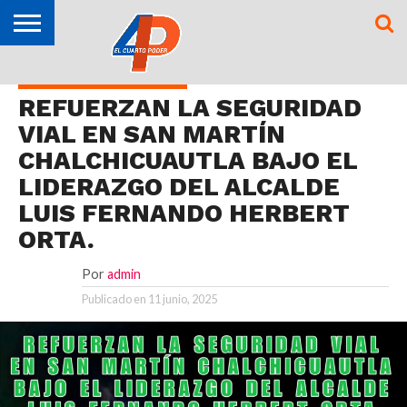
OPINIÓN
TAMAZUNCHALE
SAN MARTÍN
MATLAPA
AXTLA DE
XILITLA
ZONA
SLP
ZONA
ZONA
ALTIPLANO
TAMAULIPAS
CULTURA
HIDALGO
INTERNACIONAL
NACIONAL
DEPORTES
SAN MARTÍN CHALCHICUAUTLA
CHALCHICUAUTLA
TERRAZAS
HUASTECA
MEDIA
CENTRO
REFUERZAN LA SEGURIDAD
VIAL EN SAN MARTÍN
CHALCHICUAUTLA BAJO EL
LIDERAZGO DEL ALCALDE
LUIS FERNANDO HERBERT
ORTA.
Por
admin
Publicado en
11 junio, 2025