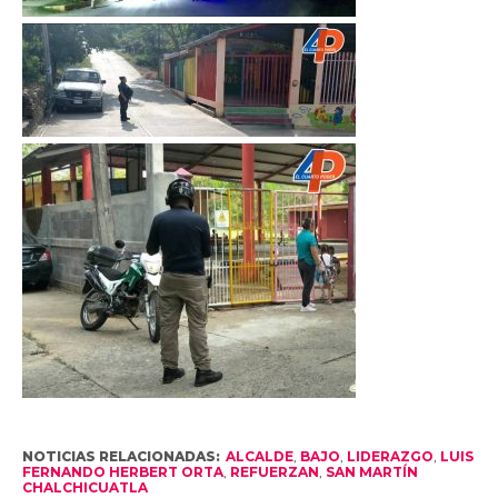
NOTICIAS RELACIONADAS:
ALCALDE
,
BAJO
,
LIDERAZGO
,
LUIS
FERNANDO HERBERT ORTA
,
REFUERZAN
,
SAN MARTÍN
CHALCHICUATLA