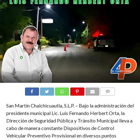
COMMENTS
San Martín Chalchicuautla, S.L.P. – Bajo la administración del
presidente municipal Lic. Luis Fernando Herbert Orta, la
Dirección de Seguridad Pública y Tránsito Municipal lleva a
cabo de manera constante Dispositivos de Control
Vehicular Preventivo Provisional en diversos puntos