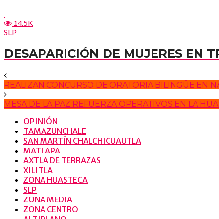
14.5K
SLP
DESAPARICIÓN DE MUJERES EN 
REALIZAN CONCURSO DE ORATORIA BILINGÜE EN NÁ
MESA DE LA PAZ REFUERZA OPERATIVOS EN LA HU
OPINIÓN
TAMAZUNCHALE
SAN MARTÍN CHALCHICUAUTLA
MATLAPA
AXTLA DE TERRAZAS
XILITLA
ZONA HUASTECA
SLP
ZONA MEDIA
ZONA CENTRO
ALTIPLANO