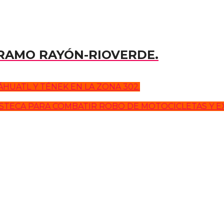
TRAMO RAYÓN-RIOVERDE.
HUATL Y TÉNEK EN LA ZONA 302.
ASTECA PARA COMBATIR ROBO DE MOTOCICLETAS Y 