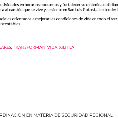
 actividades en horarios nocturnos y fortalecer su dinámica cotidian
gra al cambio que se vive y se siente en San Luis Potosí, al extend
ales orientados a mejorar las condiciones de vida en todo el terri
ustentables.
LARES
,
TRANSFORMAN
,
VIDA
,
XILITLA
ORDINACIÓN EN MATERIA DE SEGURIDAD REGIONAL