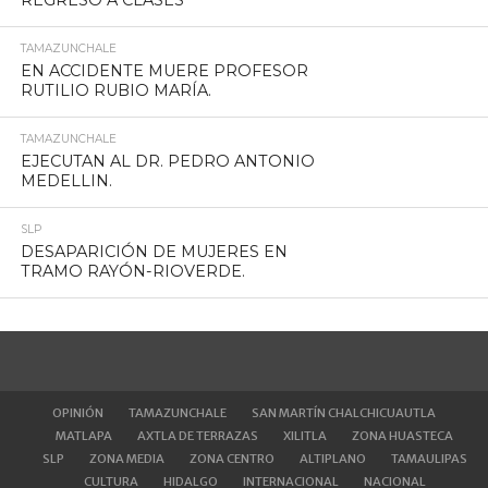
REGRESO A CLASES
TAMAZUNCHALE
EN ACCIDENTE MUERE PROFESOR
RUTILIO RUBIO MARÍA.
TAMAZUNCHALE
EJECUTAN AL DR. PEDRO ANTONIO
MEDELLIN.
SLP
DESAPARICIÓN DE MUJERES EN
TRAMO RAYÓN-RIOVERDE.
OPINIÓN
TAMAZUNCHALE
SAN MARTÍN CHALCHICUAUTLA
MATLAPA
AXTLA DE TERRAZAS
XILITLA
ZONA HUASTECA
SLP
ZONA MEDIA
ZONA CENTRO
ALTIPLANO
TAMAULIPAS
CULTURA
HIDALGO
INTERNACIONAL
NACIONAL