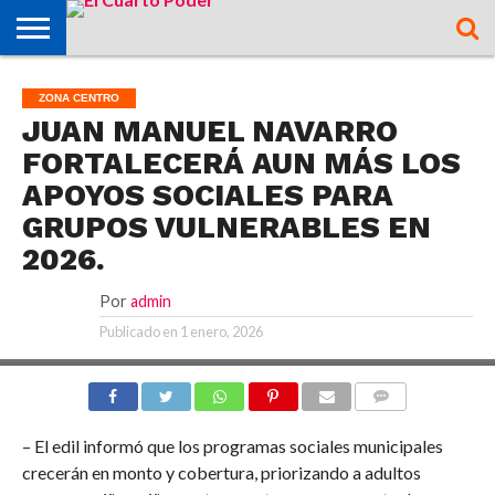
OPINIÓN
TAMAZUNCHALE
SAN MARTÍN
MATLAPA
AXTLA DE
XILITLA
ZONA
SLP
ZONA
ZONA
ALTIPLANO
TAMAULIPAS
CULTURA
HIDALGO
INTERNACIONAL
NACIONAL
DEPORTES
ZONA CENTRO
CHALCHICUAUTLA
TERRAZAS
HUASTECA
MEDIA
CENTRO
JUAN MANUEL NAVARRO
FORTALECERÁ AUN MÁS LOS
APOYOS SOCIALES PARA
GRUPOS VULNERABLES EN
2026.
Por
admin
Publicado en
1 enero, 2026
COMMENTS
– El edil informó que los programas sociales municipales
crecerán en monto y cobertura, priorizando a adultos