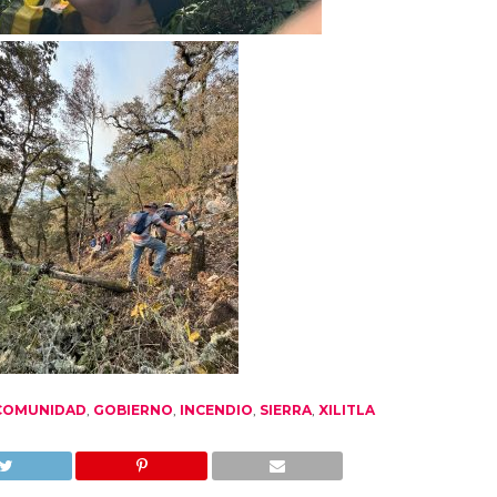
COMUNIDAD
,
GOBIERNO
,
INCENDIO
,
SIERRA
,
XILITLA