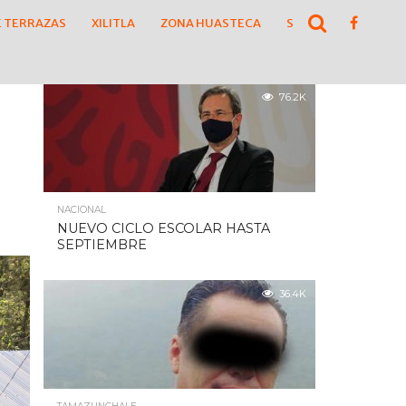
E TERRAZAS
XILITLA
ZONA HUASTECA
SLP
ZONA MEDIA
POPULARES
76.2K
NACIONAL
NUEVO CICLO ESCOLAR HASTA
SEPTIEMBRE
36.4K