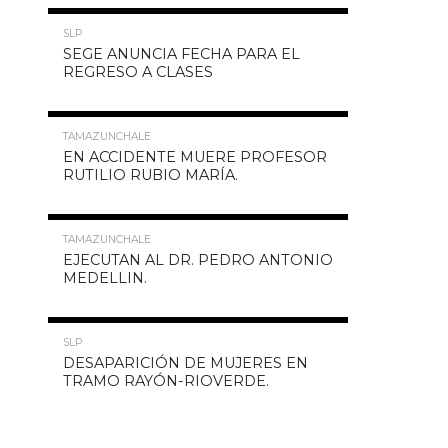
18.0K
SLP
SEGE ANUNCIA FECHA PARA EL
REGRESO A CLASES
15.1K
TAMAZUNCHALE
EN ACCIDENTE MUERE PROFESOR
RUTILIO RUBIO MARÍA.
15.0K
TAMAZUNCHALE
EJECUTAN AL DR. PEDRO ANTONIO
MEDELLIN.
14.5K
SLP
DESAPARICIÓN DE MUJERES EN
TRAMO RAYÓN-RIOVERDE.