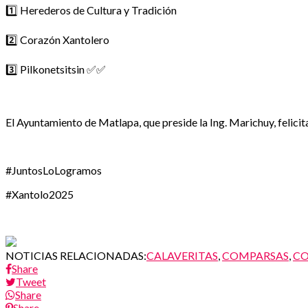
1️⃣ Herederos de Cultura y Tradición
2️⃣ Corazón Xantolero
3️⃣ Pilkonetsitsin ✅✅
El Ayuntamiento de Matlapa, que preside la Ing. Marichuy, felicit
#JuntosLoLogramos
#Xantolo2025
NOTICIAS RELACIONADAS:
CALAVERITAS
,
COMPARSAS
,
C
Share
Tweet
Share
Share