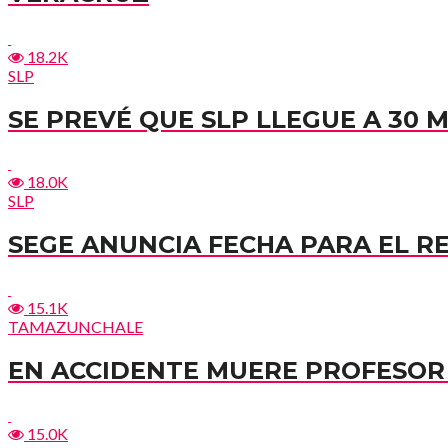
18.2K
SLP
SE PREVÉ QUE SLP LLEGUE A 30 
18.0K
SLP
SEGE ANUNCIA FECHA PARA EL R
15.1K
TAMAZUNCHALE
EN ACCIDENTE MUERE PROFESOR 
15.0K