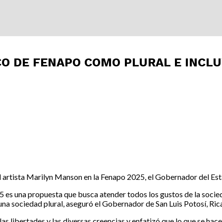
O DE FENAPO COMO PLURAL E INCLU
del artista Marilyn Manson en la Fenapo 2025, el Gobernador del Est
25 es una propuesta que busca atender todos los gustos de la soci
a una sociedad plural, aseguró el Gobernador de San Luis Potosí, R
las libertades y las diversas creencias y enfatizó que lo que se h