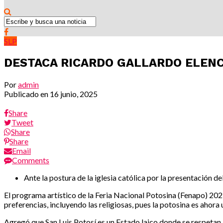
SLP
DESTACA RICARDO GALLARDO ELENC
Por
admin
Publicado en
16 junio, 2025
Share
Tweet
Share
Share
Email
Comments
Ante la postura de la iglesia católica por la presentación 
El programa artístico de la Feria Nacional Potosina (Fenapo) 20
preferencias, incluyendo las religiosas, pues la potosina es ahor
Agregó que San Luis Potosí es un Estado laico donde se respetan 