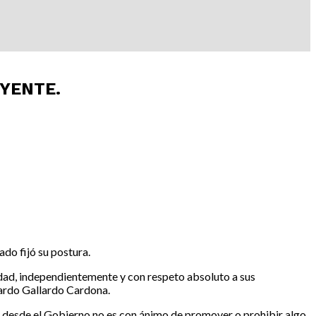
YENTE.
ado fijó su postura.
edad, independientemente y con respeto absoluto a sus
icardo Gallardo Cardona.
ace desde el Gobierno no es con ánimo de promover o prohibir algo