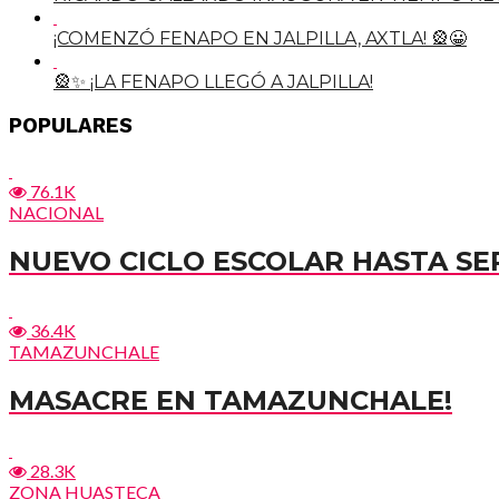
¡COMENZÓ FENAPO EN JALPILLA, AXTLA! 🎡😀
🎡✨ ¡LA FENAPO LLEGÓ A JALPILLA!
POPULARES
76.1K
NACIONAL
NUEVO CICLO ESCOLAR HASTA SE
36.4K
TAMAZUNCHALE
MASACRE EN TAMAZUNCHALE!
28.3K
ZONA HUASTECA