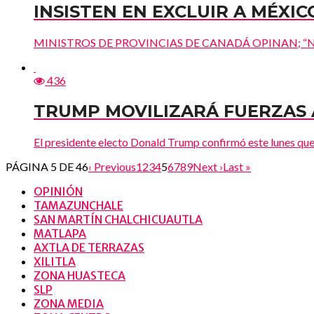
INSISTEN EN EXCLUIR A MÉXIC
MINISTROS DE PROVINCIAS DE CANADÁ OPINAN; “NECESI
436
TRUMP MOVILIZARÁ FUERZAS
El presidente electo Donald Trump confirmó este lunes que d
PÁGINA 5 DE 46
‹ Previous
1
2
3
4
5
6
7
8
9
Next ›
Last »
OPINIÓN
TAMAZUNCHALE
SAN MARTÍN CHALCHICUAUTLA
MATLAPA
AXTLA DE TERRAZAS
XILITLA
ZONA HUASTECA
SLP
ZONA MEDIA