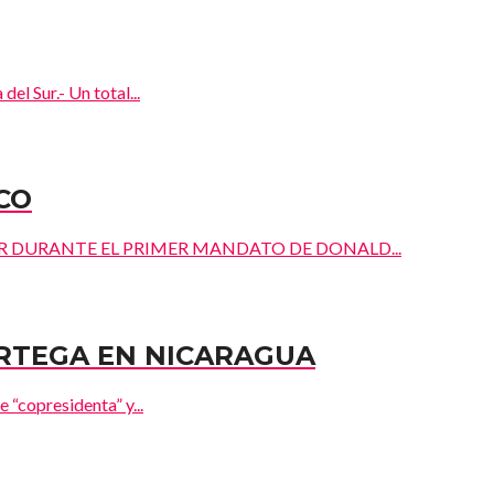
ur.- Un total...
CO
R DURANTE EL PRIMER MANDATO DE DONALD...
RTEGA EN NICARAGUA
 “copresidenta” y...