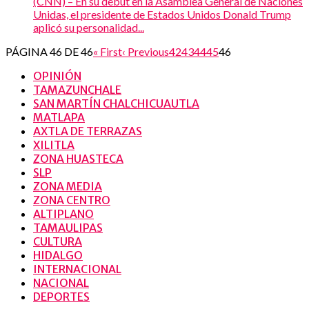
(CNN) – En su debut en la Asamblea General de Naciones
Unidas, el presidente de Estados Unidos Donald Trump
aplicó su personalidad...
PÁGINA 46 DE 46
« First
‹ Previous
42
43
44
45
46
OPINIÓN
TAMAZUNCHALE
SAN MARTÍN CHALCHICUAUTLA
MATLAPA
AXTLA DE TERRAZAS
XILITLA
ZONA HUASTECA
SLP
ZONA MEDIA
ZONA CENTRO
ALTIPLANO
TAMAULIPAS
CULTURA
HIDALGO
INTERNACIONAL
NACIONAL
DEPORTES