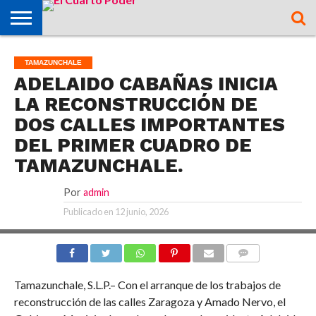
OPINIÓN
TAMAZUNCHALE
SAN MARTÍN
MATLAPA
AXTLA DE
XILITLA
ZONA
SLP
ZONA
ZONA
ALTIPLANO
TAMAULIPAS
CULTURA
HIDALGO
INTERNACIONAL
NACIONAL
DEPORTES
TAMAZUNCHALE
CHALCHICUAUTLA
TERRAZAS
HUASTECA
MEDIA
CENTRO
ADELAIDO CABAÑAS INICIA
LA RECONSTRUCCIÓN DE
DOS CALLES IMPORTANTES
DEL PRIMER CUADRO DE
TAMAZUNCHALE.
Por
admin
Publicado en
12 junio, 2026
COMMENTS
Tamazunchale, S.L.P.– Con el arranque de los trabajos de
reconstrucción de las calles Zaragoza y Amado Nervo, el