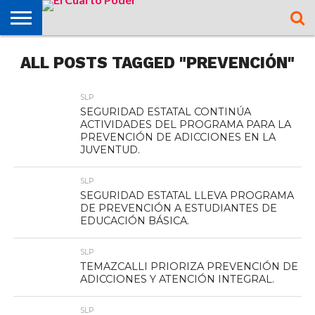
OPINIÓN
ALL POSTS TAGGED "PREVENCIÓN"
TAMAZUNCHALE
SAN MARTÍN
MATLAPA
AXTLA DE
XILITLA
ZONA
SLP
ZONA
ZONA
ALTIPLANO
TAMAULIPAS
CULTURA
HIDALGO
INTERNACIONAL
NACIONAL
DEPORTES
CHALCHICUAUTLA
TERRAZAS
HUASTECA
MEDIA
CENTRO
SLP
SEGURIDAD ESTATAL CONTINÚA
ACTIVIDADES DEL PROGRAMA PARA LA
PREVENCIÓN DE ADICCIONES EN LA
JUVENTUD.
SLP
SEGURIDAD ESTATAL LLEVA PROGRAMA
DE PREVENCIÓN A ESTUDIANTES DE
EDUCACIÓN BÁSICA.
SLP
TEMAZCALLI PRIORIZA PREVENCIÓN DE
ADICCIONES Y ATENCIÓN INTEGRAL.
SLP