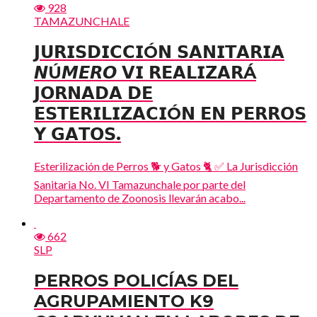
928
TAMAZUNCHALE
𝗝𝗨𝗥𝗜𝗦𝗗𝗜𝗖𝗖𝗜Ó𝗡 𝗦𝗔𝗡𝗜𝗧𝗔𝗥𝗜𝗔
𝙉Ú𝙈𝙀𝙍𝙊 𝗩𝗜 𝗥𝗘𝗔𝗟𝗜𝗭𝗔𝗥Á
𝗝𝗢𝗥𝗡𝗔𝗗𝗔 𝗗𝗘
𝗘𝗦𝗧𝗘𝗥𝗜𝗟𝗜𝗭𝗔𝗖𝗜Ó𝗡 𝗘𝗡 𝗣𝗘𝗥𝗥𝗢𝗦
𝗬 𝗚𝗔𝗧𝗢𝗦.
Esterilización de Perros 🐕 y Gatos 🐈 ✅ La Jurisdicción
Sanitaria No. VI Tamazunchale por parte del
Departamento de Zoonosis llevarán acabo...
662
SLP
PERROS POLICÍAS DEL
AGRUPAMIENTO K9