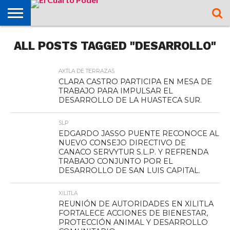
OPINIÓN
ALL POSTS TAGGED "DESARROLLO"
TAMAZUNCHALE
SAN MARTÍN
MATLAPA
AXTLA DE
XILITLA
ZONA
SLP
ZONA
ZONA
ALTIPLANO
TAMAULIPAS
CULTURA
HIDALGO
INTERNACIONAL
NACIONAL
DEPORTES
CHALCHICUAUTLA
TERRAZAS
HUASTECA
MEDIA
CENTRO
AXTLA DE TERRAZAS
CLARA CASTRO PARTICIPA EN MESA DE
TRABAJO PARA IMPULSAR EL
DESARROLLO DE LA HUASTECA SUR.
SLP
EDGARDO JASSO PUENTE RECONOCE AL
NUEVO CONSEJO DIRECTIVO DE
CANACO SERVYTUR S.L.P. Y REFRENDA
TRABAJO CONJUNTO POR EL
DESARROLLO DE SAN LUIS CAPITAL.
XILITLA
REUNIÓN DE AUTORIDADES EN XILITLA
FORTALECE ACCIONES DE BIENESTAR,
PROTECCIÓN ANIMAL Y DESARROLLO