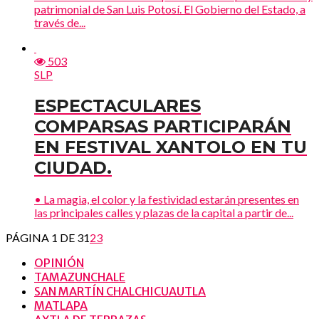
patrimonial de San Luis Potosí. El Gobierno del Estado, a
través de...
503
SLP
ESPECTACULARES
COMPARSAS PARTICIPARÁN
EN FESTIVAL XANTOLO EN TU
CIUDAD.
• La magia, el color y la festividad estarán presentes en
las principales calles y plazas de la capital a partir de...
PÁGINA 1 DE 3
1
2
3
OPINIÓN
TAMAZUNCHALE
SAN MARTÍN CHALCHICUAUTLA
MATLAPA