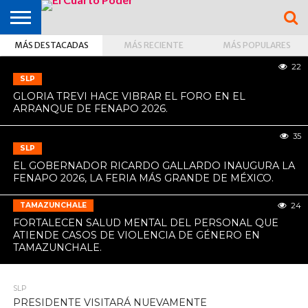
REHABILITAR CAMINO AL
PANTEÓN.
MÁS DESTACADAS
MÁS RECIENTE
MÁS POPULARES
OPINIÓN
TAMAZUNCHALE
SAN MARTÍN
MATLAPA
AXTLA DE
XILITLA
ZONA
SLP
ZONA
ZONA
ALTIPLANO
TAMAULIPAS
CULTURA
HIDALGO
INTERNACIONAL
NACIONAL
DEPORTES
22
22
CHALCHICUAUTLA
TERRAZAS
HUASTECA
MEDIA
CENTRO
SLP
GLORIA TREVI HACE VIBRAR EL FORO EN EL
ARRANQUE DE FENAPO 2026.
35
SLP
EL GOBERNADOR RICARDO GALLARDO INAUGURA LA
FENAPO 2026, LA FERIA MÁS GRANDE DE MÉXICO.
TAMAZUNCHALE
24
FORTALECEN SALUD MENTAL DEL PERSONAL QUE
ATIENDE CASOS DE VIOLENCIA DE GÉNERO EN
TAMAZUNCHALE.
SLP
PRESIDENTE VISITARÁ NUEVAMENTE