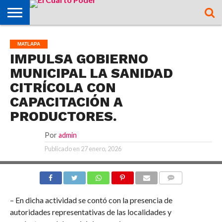
OPINIÓN
TAMAZUNCHALE
SAN MARTÍN
MATLAPA
AXTLA DE
XILITLA
ZONA
SLP
ZONA
ZONA
ALTIPLANO
TAMAULIPAS
CULTURA
HIDALGO
INTERNACIONAL
NACIONAL
DEPORTES
MATLAPA
CHALCHICUAUTLA
TERRAZAS
HUASTECA
MEDIA
CENTRO
IMPULSA GOBIERNO
MUNICIPAL LA SANIDAD
CITRÍCOLA CON
CAPACITACIÓN A
PRODUCTORES.
Por
admin
Publicado en
27 enero, 2026
COMMENTS
– En dicha actividad se contó con la presencia de
autoridades representativas de las localidades y