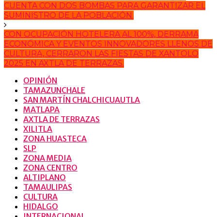
CUENTA CON DOS BOMBAS PARA GARANTIZAR EL
SUMINISTRO DE LA POBLACIÓN.
CON OCUPACIÓN HOTELERA AL 100%, DERRAMA
ECONÓMICA Y EVENTOS INNOVADORES LLENOS DE
CULTURA, CERRARON LAS FIESTAS DE XANTOLO
2025 EN AXTLA DE TERRAZAS.
OPINIÓN
TAMAZUNCHALE
SAN MARTÍN CHALCHICUAUTLA
MATLAPA
AXTLA DE TERRAZAS
XILITLA
ZONA HUASTECA
SLP
ZONA MEDIA
ZONA CENTRO
ALTIPLANO
TAMAULIPAS
CULTURA
HIDALGO
INTERNACIONAL