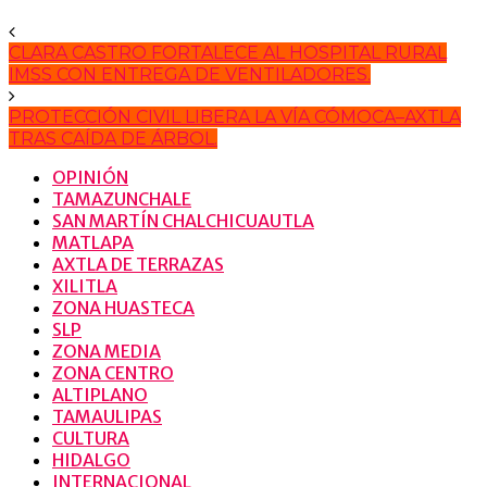
CLARA CASTRO FORTALECE AL HOSPITAL RURAL
IMSS CON ENTREGA DE VENTILADORES.
PROTECCIÓN CIVIL LIBERA LA VÍA CÓMOCA–AXTLA
TRAS CAÍDA DE ÁRBOL.
OPINIÓN
TAMAZUNCHALE
SAN MARTÍN CHALCHICUAUTLA
MATLAPA
AXTLA DE TERRAZAS
XILITLA
ZONA HUASTECA
SLP
ZONA MEDIA
ZONA CENTRO
ALTIPLANO
TAMAULIPAS
CULTURA
HIDALGO
INTERNACIONAL