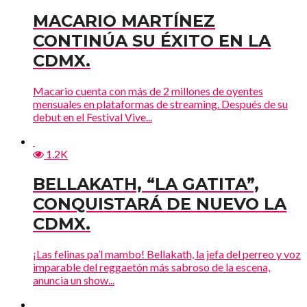
MACARIO MARTÍNEZ
CONTINÚA SU ÉXITO EN LA
CDMX.
Macario cuenta con más de 2 millones de oyentes
mensuales en plataformas de streaming. Después de su
debut en el Festival Vive...
1.2K
BELLAKATH, “LA GATITA”,
CONQUISTARÁ DE NUEVO LA
CDMX.
¡Las felinas pa’l mambo! Bellakath, la jefa del perreo y voz
imparable del reggaetón más sabroso de la escena,
anuncia un show...