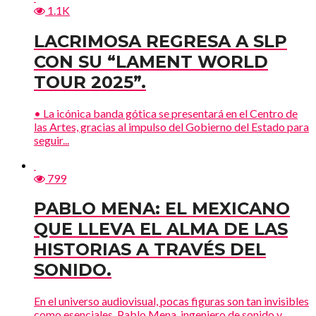
1.1K
LACRIMOSA REGRESA A SLP
CON SU “LAMENT WORLD
TOUR 2025”.
• La icónica banda gótica se presentará en el Centro de
las Artes, gracias al impulso del Gobierno del Estado para
seguir...
799
PABLO MENA: EL MEXICANO
QUE LLEVA EL ALMA DE LAS
HISTORIAS A TRAVÉS DEL
SONIDO.
En el universo audiovisual, pocas figuras son tan invisibles
como esenciales. Pablo Mena, ingeniero de sonido y