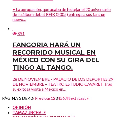
• La agrupación, que acaba de festejar el 20 aniversario
de su álbum debut REIK (2005) entrega a sus fans un
nuevo...
891
FANGORIA HARÁ UN
RECORRIDO MUSICAL EN
MÉXICO CON SU GIRA DEL
TINGO AL TANGO.
28 DE NOVIEMBRE – PALACIO DE LOS DEPORTES 29
DE NOVIEMBRE – TEATRO ESTUDIO CAVARET Tras
su exitosa visita a México en...
PÁGINA 3 DE 40
‹ Previous
1
2
3
4
5
6
7
Next ›
Last »
OPINIÓN
TAMAZUNCHALE